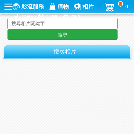
0
影流服務
購物
相片
0
活動
訂單
登入
搜尋
搜尋相片