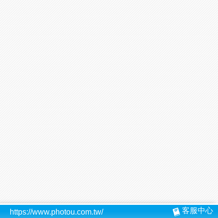
客服中心
https://www.photou.com.tw/