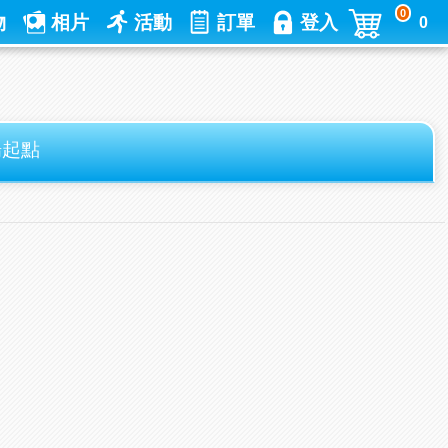
0
物
相片
活動
訂單
登入
0
會場起點