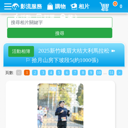
0
影流服務
購物
相片
0
活動
訂單
登入
搜尋
2025新竹峨眉大桔大利馬拉松 ➽
活動相簿
⚐ 拾月山房下坡段5(約1000張)
頁數:
<
1
2
3
4
5
6
7
8
9
10
...
51
>