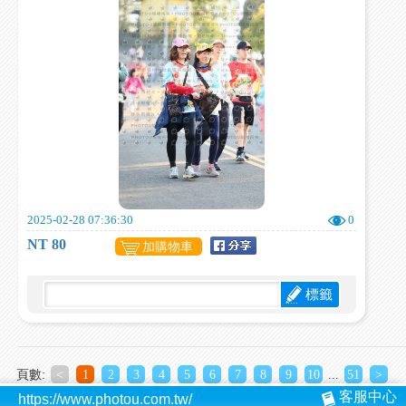
2025-02-28 07:36:30
0
NT 80
加購物車
標籤
頁數:
<
1
2
3
4
5
6
7
8
9
10
...
51
>
客服中心
https://www.photou.com.tw/