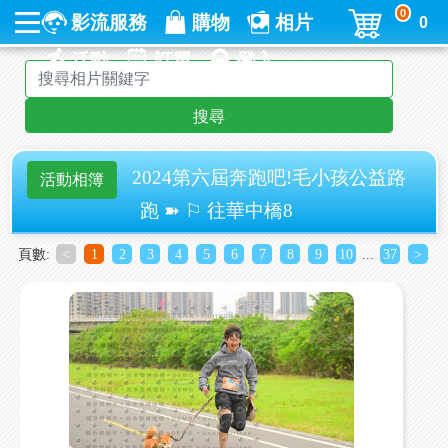
0
影流服務
購物
相片
0
活動
訂單
登入
搜尋
2024第六屆奔跑吧!毛小孩公益路
活動相簿
跑 ➽ ⚐ 往華中橋8
頁數:
<
1
2
3
4
5
6
7
8
9
10
...
37
>