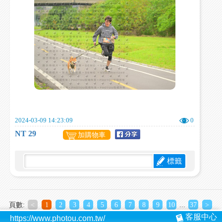
2024-03-09 14:23:09
0
NT 29
加購物車
標籤
頁數:
<
1
2
3
4
5
6
7
8
9
10
...
37
>
客服中心
https://www.photou.com.tw/