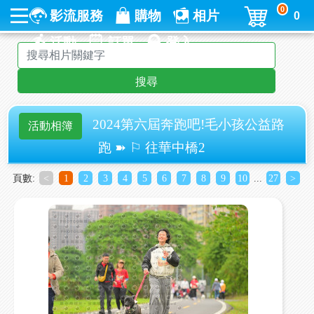
0
影流服務
購物
相片
0
活動
訂單
登入
搜尋
2024第六屆奔跑吧!毛小孩公益路
活動相簿
跑 ➽ ⚐ 往華中橋2
頁數:
<
1
2
3
4
5
6
7
8
9
10
...
27
>