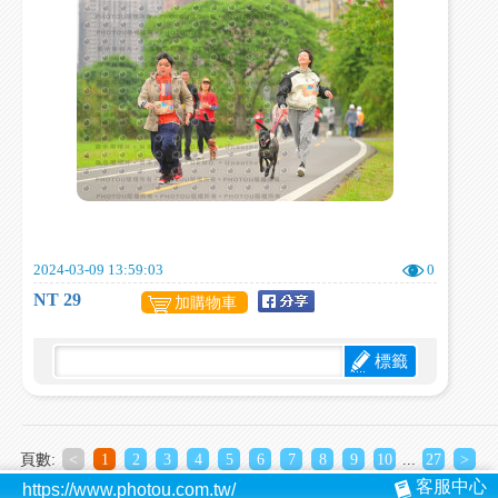
2024-03-09 13:59:03
0
NT 29
加購物車
標籤
頁數:
<
1
2
3
4
5
6
7
8
9
10
...
27
>
客服中心
https://www.photou.com.tw/