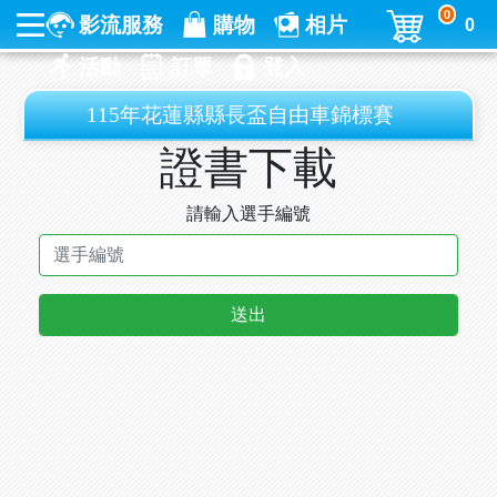
0
影流服務
購物
相片
0
活動
訂單
登入
115年花蓮縣縣長盃自由車錦標賽
證書下載
請輸入選手編號