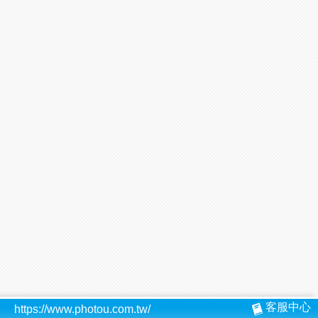
客服中心
https://www.photou.com.tw/