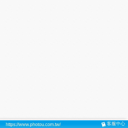
客服中心
https://www.photou.com.tw/