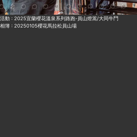
活動 : 2025宜蘭櫻花溫泉系列路跑-員山燈篙/大同牛鬥
相簿 : 20250105櫻花馬拉松員山場