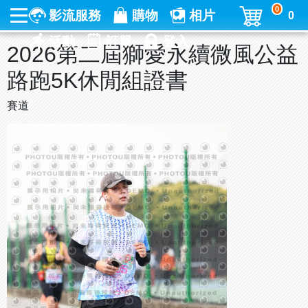
0
影流服務
購物
相片
0
活動
訂單
登入
2026第二屆獅愛永續微風公益
路跑5K休閒組證書
賽道