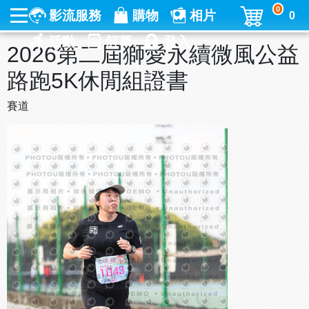
0
影流服務
購物
相片
0
活動
訂單
登入
2026第二屆獅愛永續微風公益
路跑5K休閒組證書
賽道