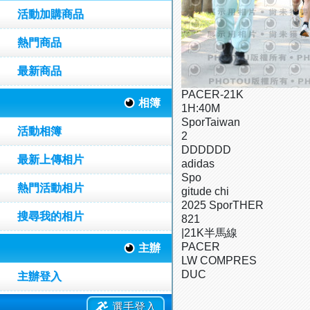
活動加購商品
熱門商品
最新商品
PACER-21K
相簿
1H:40M
SporTaiwan
活動相簿
2
DDDDDD
最新上傳相片
adidas
Spo
熱門活動相片
gitude chi
2025 SporTHER
搜尋我的相片
821
|21K半馬線
PACER
主辦
LW COMPRES
DUC
主辦登入
選手登入