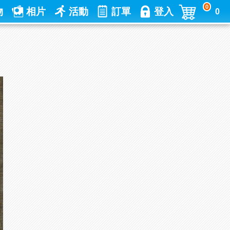
0
物
相片
活動
訂單
登入
0