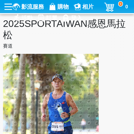
0
影流服務
購物
相片
0
活動
訂單
登入
2025SPORTAIWAN感恩馬拉
松
賽道