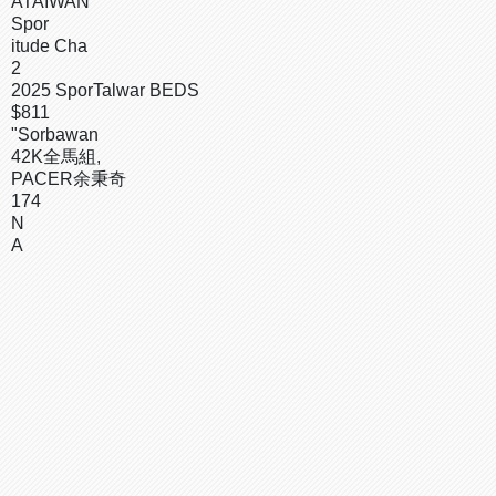
ATAIWAN
Spor
itude Cha
2
2025 SporTalwar BEDS
$811
"Sorbawan
42K全馬組,
PACER余秉奇
174
N
A