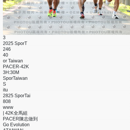
3
2025 SporT
246
40
or Taiwan
PACER-42K
3H:30M
SporTaiwan
S
itu
2825 SporTai
808
www
| 42K全馬組
PACER陳志做到
Go Evolution