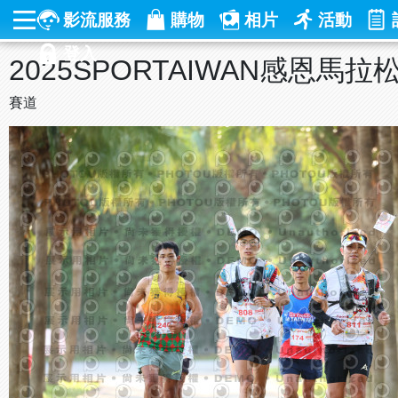
影流服務
購物
相片
活動
登入
2025SPORTAIWAN感恩馬拉
賽道