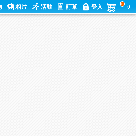
0
物
相片
活動
訂單
登入
0