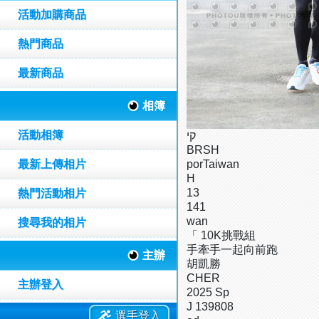
活動加購商品
熱門商品
最新商品
相簿
活動相簿
קי
BRSH
最新上傳相片
porTaiwan
H
13
熱門活動相片
141
wan
搜尋我的相片
「 10K挑戰組
手牽手一起向前跑
主辦
胡凱勝
CHER
主辦登入
2025 Sp
J 139808
選手登入