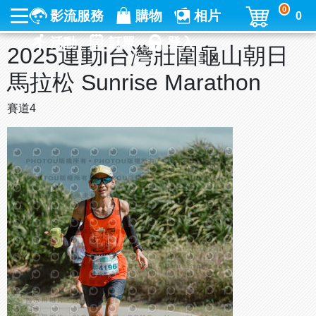
0
影流服務
購物
相片
0
活動
訂單
登入
2025運動i台灣壯圍龜山朝日
馬拉松 Sunrise Marathon
賽道4