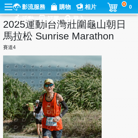
0
影流服務
購物
相片
0
活動
訂單
登入
2025運動i台灣壯圍龜山朝日
馬拉松 Sunrise Marathon
賽道4