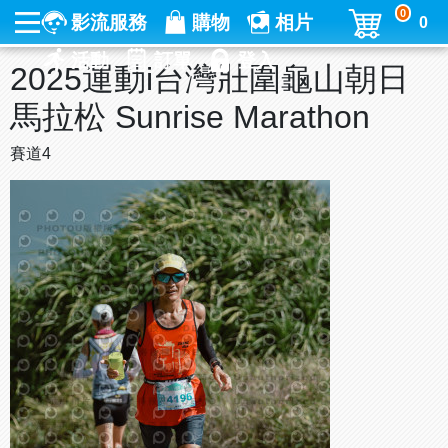
0
影流服務
購物
相片
0
活動
訂單
登入
2025運動i台灣壯圍龜山朝日
馬拉松 Sunrise Marathon
賽道4