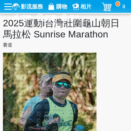
0
影流服務
購物
相片
0
活動
訂單
登入
2025運動i台灣壯圍龜山朝日
馬拉松 Sunrise Marathon
賽道