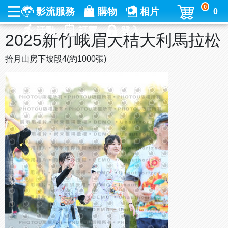
0
影流服務
購物
相片
0
活動
訂單
登入
2025新竹峨眉大桔大利馬拉松
拾月山房下坡段4(約1000張)