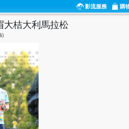
影流服務
購
峨眉大桔大利馬拉松
張)