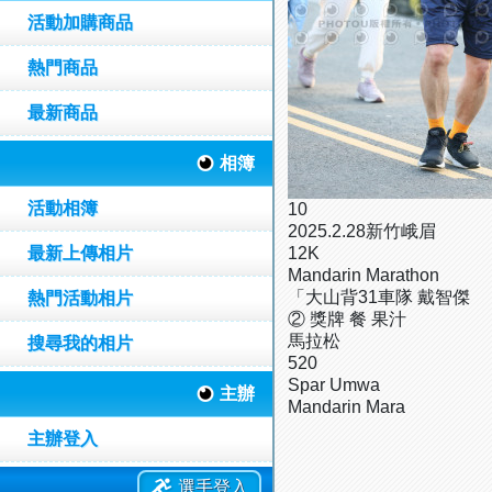
活動加購商品
熱門商品
最新商品
相簿
活動相簿
10
2025.2.28新竹峨眉
最新上傳相片
12K
Mandarin Marathon
「大山背31車隊 戴智傑
熱門活動相片
② 獎牌 餐 果汁
馬拉松
搜尋我的相片
520
Spar Umwa
主辦
Mandarin Mara
主辦登入
選手登入