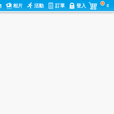
0
物
相片
活動
訂單
登入
0