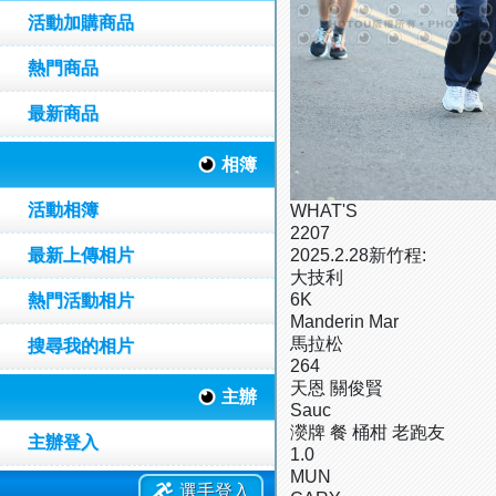
活動加購商品
熱門商品
最新商品
相簿
活動相簿
WHAT'S
2207
最新上傳相片
2025.2.28新竹程:
大技利
6K
熱門活動相片
Manderin Mar
馬拉松
搜尋我的相片
264
天恩 關俊賢
主辦
Sauc
濙牌 餐 桶柑 老跑友
主辦登入
1.0
MUN
選手登入