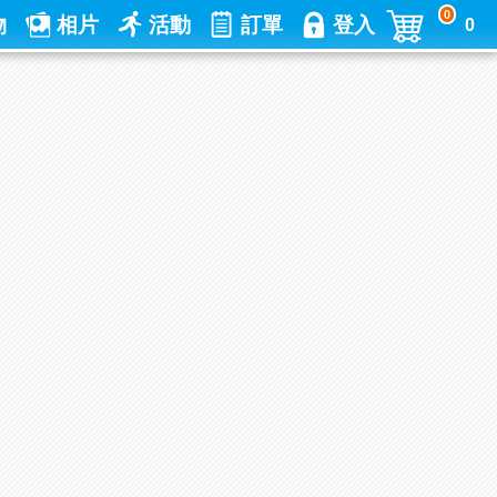
0
物
相片
活動
訂單
登入
0