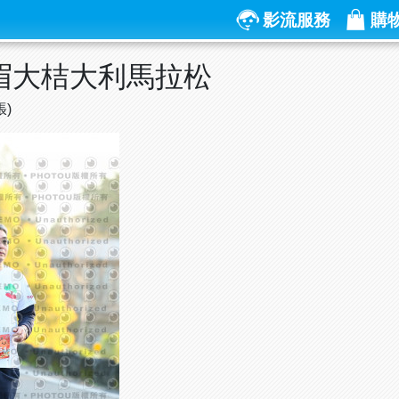
影流服務
購
峨眉大桔大利馬拉松
張)