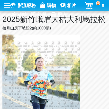
0
影流服務
購物
相片
0
活動
訂單
登入
2025新竹峨眉大桔大利馬拉松
拾月山房下坡段2(約1000張)