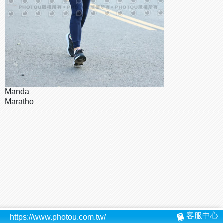
Manda
Maratho
客服中心
https://www.photou.com.tw/