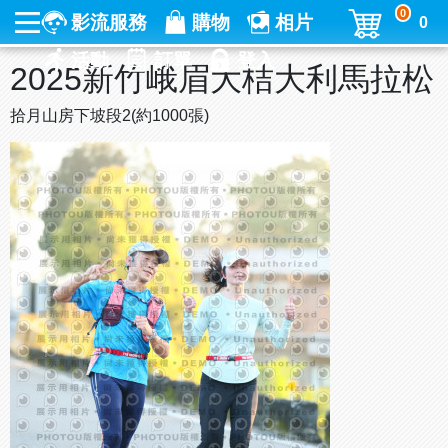
0
影流服務
購物
相片
0
活動
訂單
登入
2025新竹峨眉大桔大利馬拉松
拾月山房下坡段2(約1000張)