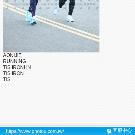
AONIJIE
RUNNING
TIS IRONI IN
TIS IRON
TIS
客服中心
https://www.photou.com.tw/