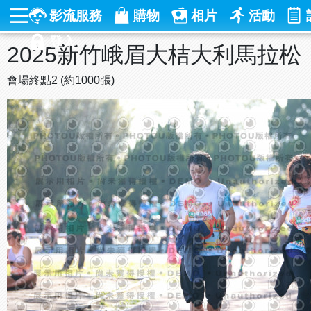
影流服務
購物
相片
活動
登入
2025新竹峨眉大桔大利馬拉松
會場終點2 (約1000張)