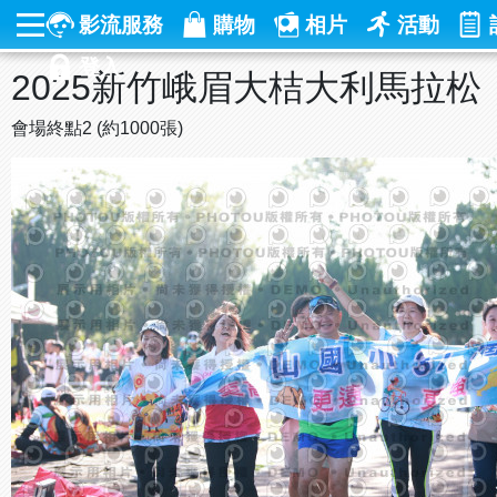
影流服務
購物
相片
活動
登入
2025新竹峨眉大桔大利馬拉松
會場終點2 (約1000張)