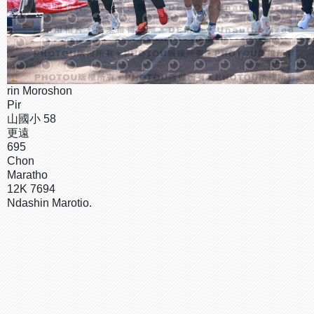
rin Moroshon
Pir
山國小 58
更遠
695
Chon
Maratho
12K 7694
Ndashin Marotio.