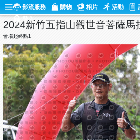
影流服務
購物
相片
活動
登入
2024新竹五指山觀世音菩薩馬
會場起終點1