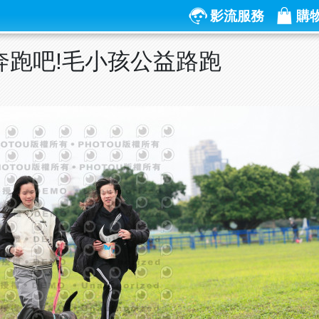
影流服務
購
屆奔跑吧!毛小孩公益路跑