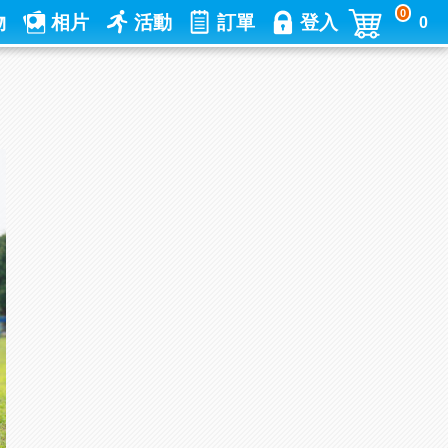
0
物
相片
活動
訂單
登入
0