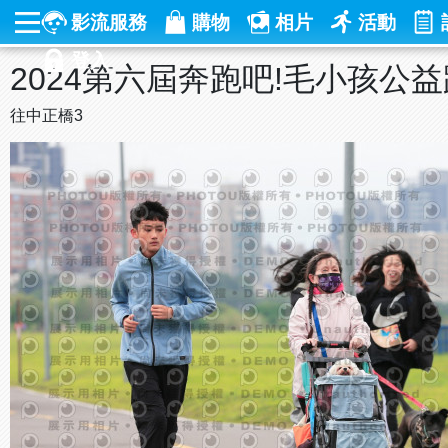
影流服務
購物
相片
活動
登入
2024第六屆奔跑吧!毛小孩公
往中正橋3