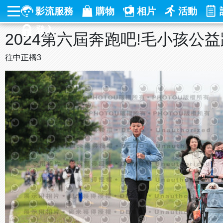
影流服務
購物
相片
活動
登入
2024第六屆奔跑吧!毛小孩公
往中正橋3