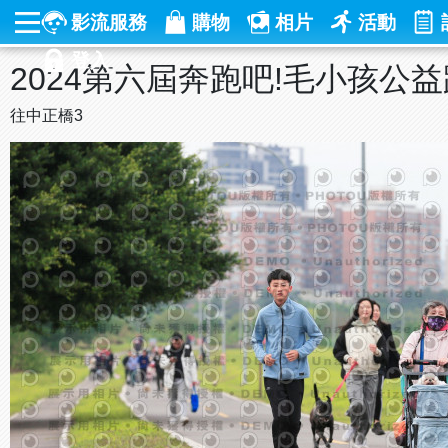
影流服務
購物
相片
活動
登入
2024第六屆奔跑吧!毛小孩公
往中正橋3