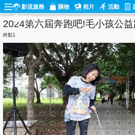
影流服務
購物
相片
活動
登入
2024第六屆奔跑吧!毛小孩公
終點1