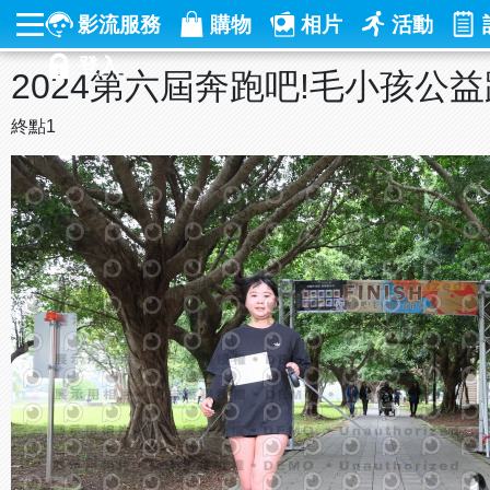
影流服務
購物
相片
活動
登入
2024第六屆奔跑吧!毛小孩公
終點1