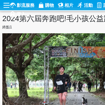
影流服務
購物
相片
活動
登入
2024第六屆奔跑吧!毛小孩公
終點1