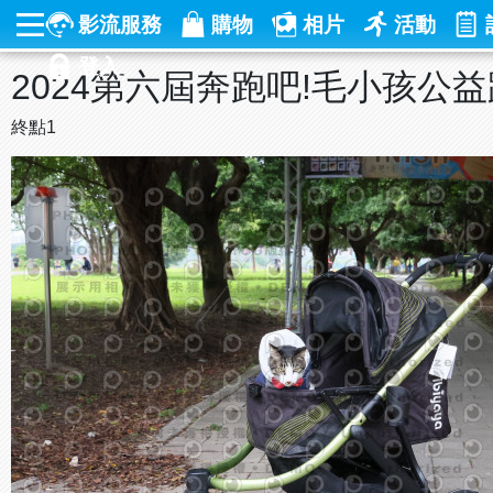
影流服務
購物
相片
活動
登入
2024第六屆奔跑吧!毛小孩公
終點1