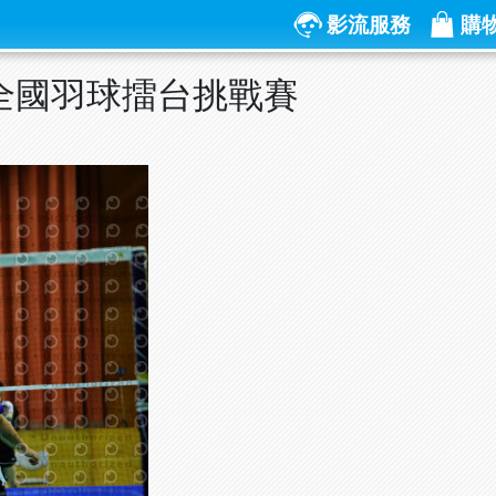
影流服務
購
盃全國羽球擂台挑戰賽