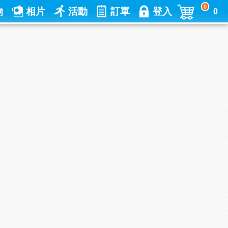
0
物
相片
活動
訂單
登入
0