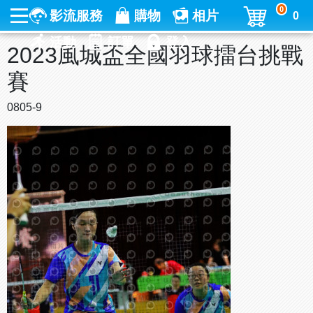
0
影流服務
購物
相片
0
活動
訂單
登入
2023風城盃全國羽球擂台挑戰
賽
0805-9