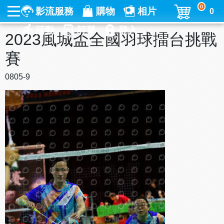
0
影流服務
購物
相片
0
活動
訂單
登入
2023風城盃全國羽球擂台挑戰
賽
0805-9