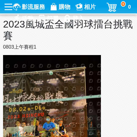
0
影流服務
購物
相片
0
活動
訂單
登入
2023風城盃全國羽球擂台挑戰
賽
0803上午賽程1