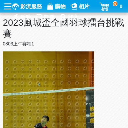
0
影流服務
購物
相片
0
活動
訂單
登入
2023風城盃全國羽球擂台挑戰
賽
0803上午賽程1