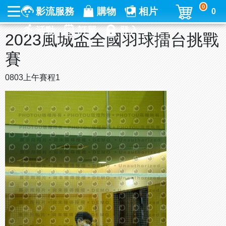
0
影流服務
購物
相片
0
活動
訂單
登入
2023風城盃全國羽球擂台挑戰
賽
0803上午賽程1