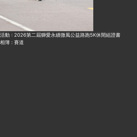
活動 : 2026第二屆獅愛永續微風公益路跑5K休閒組證書
相簿 : 賽道