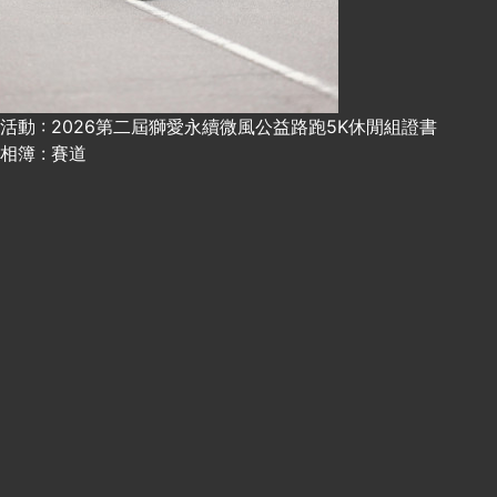
活動 : 2026第二屆獅愛永續微風公益路跑5K休閒組證書
相簿 : 賽道