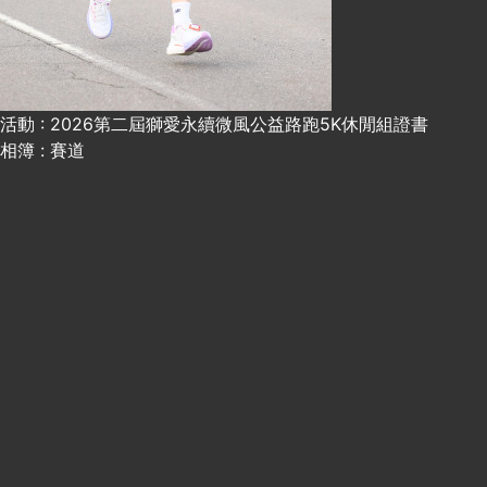
活動 : 2026第二屆獅愛永續微風公益路跑5K休閒組證書
相簿 : 賽道