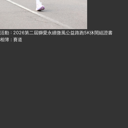
活動 : 2026第二屆獅愛永續微風公益路跑5K休閒組證書
相簿 : 賽道