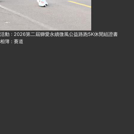
活動 : 2026第二屆獅愛永續微風公益路跑5K休閒組證書
相簿 : 賽道