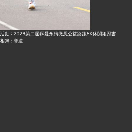
活動 : 2026第二屆獅愛永續微風公益路跑5K休閒組證書
相簿 : 賽道