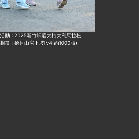
活動 : 2025新竹峨眉大桔大利馬拉松
相簿 : 拾月山房下坡段4(約1000張)