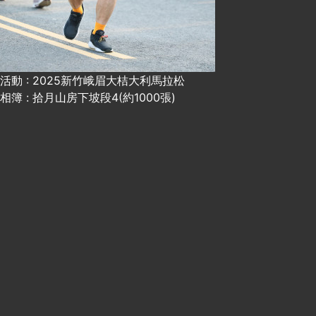
活動 : 2025新竹峨眉大桔大利馬拉松
相簿 : 拾月山房下坡段4(約1000張)