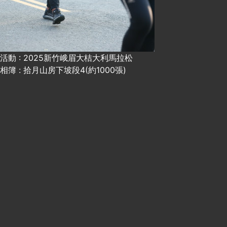
活動 : 2025新竹峨眉大桔大利馬拉松
相簿 : 拾月山房下坡段4(約1000張)