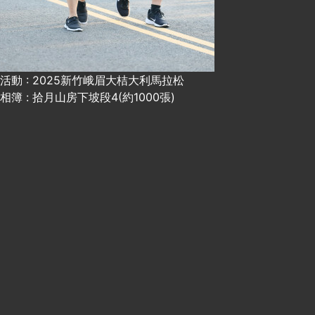
活動 : 2025新竹峨眉大桔大利馬拉松
相簿 : 拾月山房下坡段4(約1000張)